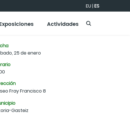
EU
|
ES
Exposiciones
Actividades
echa
bado, 25 de enero
rario
:00
rección
seo Fray Francisco 8
nicipio
toria-Gasteiz