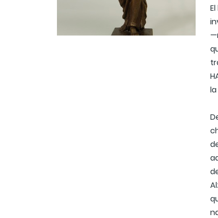
El
in
—
qu
tr
H
la
De
ch
de
ad
de
A
q
na