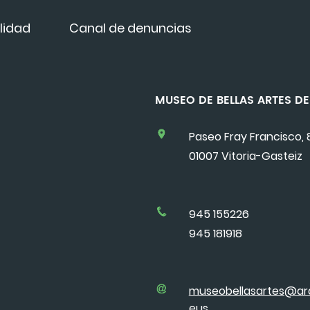
lidad
Canal de denuncias
MUSEO DE BELLAS ARTES 
Paseo Fray Francisco, 
01007 Vitoria-Gasteiz
945 155226
945 181918
museobellasartes@ar
eus