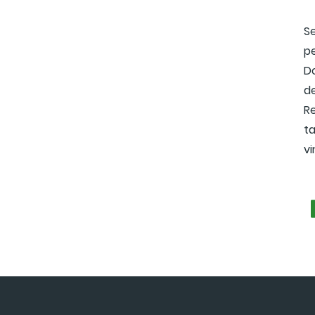
Se
p
D
de
R
t
v