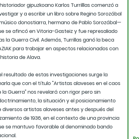
 historiador gipuzkoano Karlos Turrilllas comenzó a
vestigar y a escribir un libro sobre Regino Sorozábal
músico donostiarra, hermano de Pablo Sorozábal—
e se afincó en Vitoria-Gasteiz y fue represaliado
as la Guerra Civil. Además, Turrillas ganó la beca
AZIAK para trabajar en aspectos relacionados con
 historia de Alava.
l resultado de estas investigaciones surge la
arla que con el título "Artistas alaveses en el caos
 la Guerra" nos revelará con rigor pero sin
octrinamiento, la situación y el posicionamiento
 diversos artistas alaveses antes y después del
lzamiento de 1936, en el contexto de una provincia
ue se mantuvo favorable al denominado bando
cional.
Po