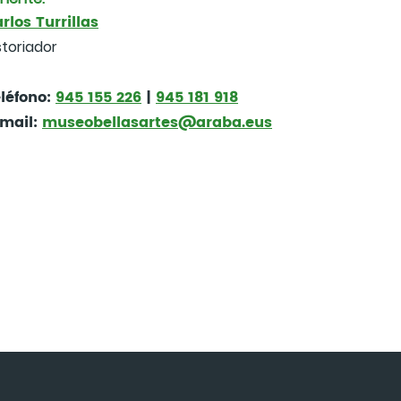
rlos Turrillas
storiador
léfono:
945 155 226
|
945 181 918
mail:
museobellasartes@araba.eus