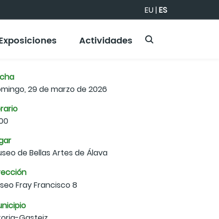
EU
|
ES
Exposiciones
Actividades
echa
mingo, 29 de marzo de 2026
rario
:00
gar
seo de Bellas Artes de Álava
rección
seo Fray Francisco 8
nicipio
toria-Gasteiz