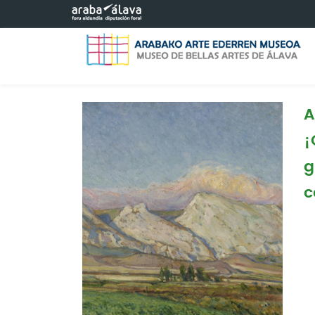
Saltar al contenido principal
A
¡
g
c