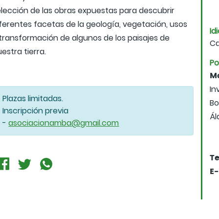
elección de las obras expuestas para descubrir
iferentes facetas de la geología, vegetación, usos
Id
 transformación de algunos de los paisajes de
Ca
estra tierra.
Po
Ma
In
Plazas limitadas.
Bo
Inscripción previa
Ál
-
asociacionamba@gmail.com
Te
E-