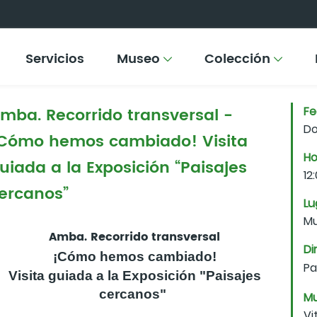
Servicios
Museo
Colección
mba. Recorrido transversal -
F
Do
Cómo hemos cambiado! Visita
Ho
uiada a la Exposición “Paisajes
12
ercanos”
Lu
Mu
Amba. Recorrido transversal
Di
¡Cómo hemos cambiado!
Pa
Visita guiada a la Exposición "Paisajes
cercanos"
Mu
Vi