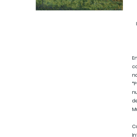
En
c
na
“P
n
d
M
C
I