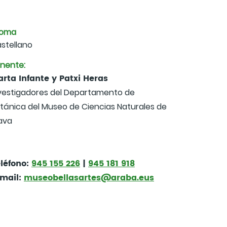
ioma
stellano
nente:
rta Infante y Patxi Heras
vestigadores del Departamento de
tánica del Museo de Ciencias Naturales de
ava
léfono:
945 155 226
|
945 181 918
mail:
museobellasartes@araba.eus