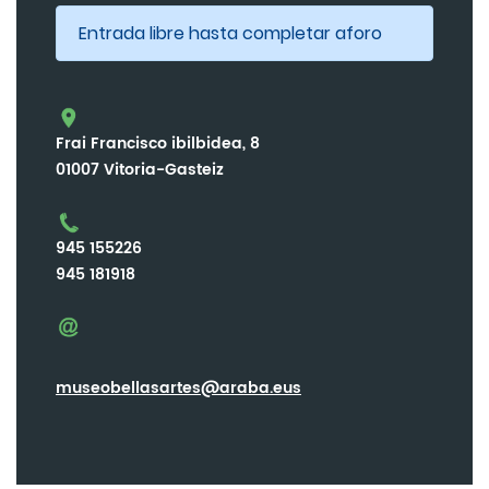
Entrada libre hasta completar aforo
Frai Francisco ibilbidea, 8
01007 Vitoria-Gasteiz
945 155226
945 181918
museobellasartes@araba.eus