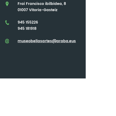
Frai Francisco ibilbidea, 8
01007 Vitoria-Gasteiz
945 155226
945 181918
museobellasartes@araba.eus