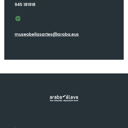
945 181918
museobellasartes@araba.eus