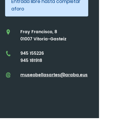
Entrada libre hasta completar
aforo
Fray Francisco, 8
01007 Vitoria-Gasteiz
945 155226
945 181918
museobellasartes@araba.eus